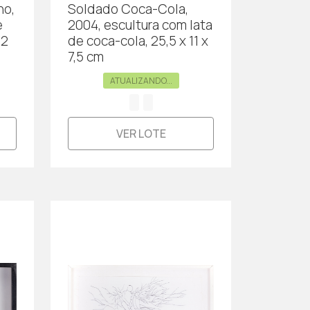
ho,
Soldado Coca-Cola,
e
2004, escultura com lata
22
de coca-cola, 25,5 x 11 x
7,5 cm
ATUALIZANDO...
VER LOTE