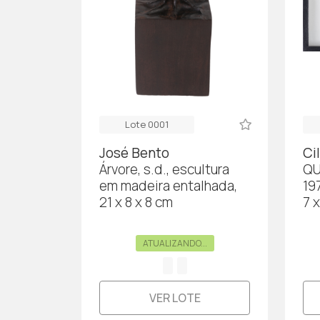
Lote 0001
José Bento
Ci
Árvore, s.d., escultura
QU
em madeira entalhada,
19
21 x 8 x 8 cm
7 
ATUALIZANDO...
VER LOTE