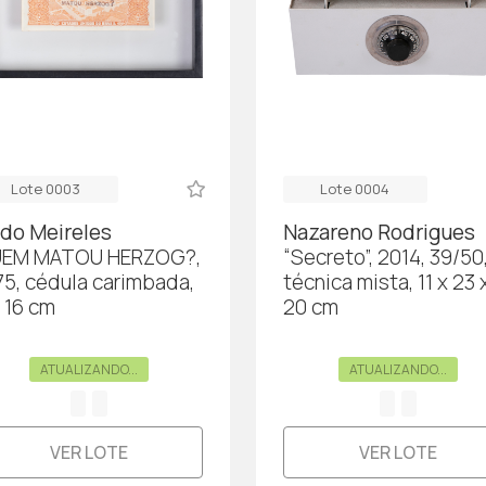
Lote 0003
Lote 0004
ldo Meireles
Nazareno Rodrigues
EM MATOU HERZOG?,
“Secreto”, 2014, 39/50
75, cédula carimbada,
técnica mista, 11 x 23 
x 16 cm
20 cm
ATUALIZANDO...
ATUALIZANDO...
VER LOTE
VER LOTE