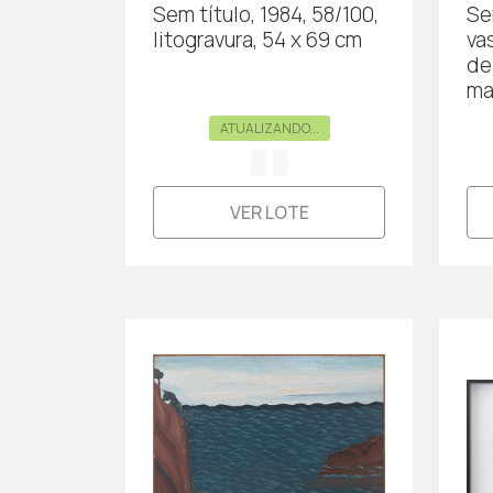
Sem título, 1984, 58/100,
Sem
litogravura, 54 x 69 cm
va
de
ma
ATUALIZANDO...
VER LOTE