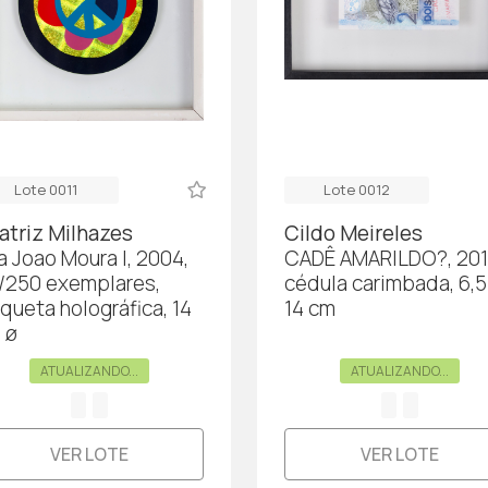
Lote 0011
Lote 0012
atriz Milhazes
Cildo Meireles
a Joao Moura I, 2004,
CADÊ AMARILDO?, 201
/250 exemplares,
cédula carimbada, 6,5
iqueta holográfica, 14
14 cm
 ø
ATUALIZANDO...
ATUALIZANDO...
VER LOTE
VER LOTE