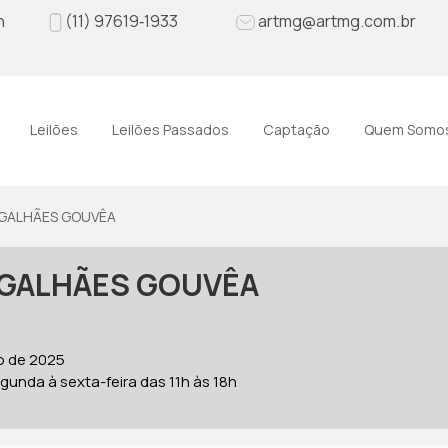
h
(11)‪ 97619‑1933‬
artmg@artmg.com.br
Leilões
Leilões Passados
Captação
Quem Somo
AGALHÃES GOUVÊA
MAGALHÃES GOUVÊA
o de 2025
unda à sexta-feira das 11h às 18h