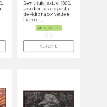
0,
Sem título, s.d., c. 1900,
a
vaso francês em pasta
de vidro na cor verde e
marrom,...
ATUALIZANDO...
VER LOTE