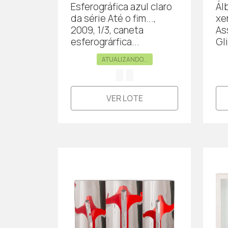
Esferográfica azul claro
Ál
da série Até o fim...,
xe
2009, 1/3, caneta
As
esferográrfica...
Gli
ATUALIZANDO...
VER LOTE