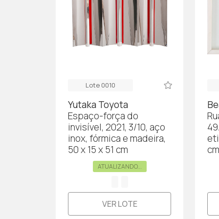
Lote 0010
Yutaka Toyota
Be
Espaço-força do
Ru
invisível, 2021, 3/10, aço
49
inox, fórmica e madeira,
et
50 x 15 x 51 cm
cm
ATUALIZANDO...
VER LOTE