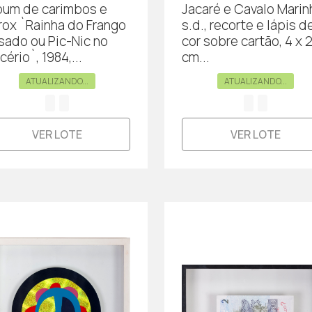
bum de carimbos e
Jacaré e Cavalo Marin
rox `Rainha do Frango
s.d., recorte e lápis d
sado ou Pic-Nic no
cor sobre cartão, 4 x 
cério`, 1984,...
cm...
ATUALIZANDO...
ATUALIZANDO...
VER LOTE
VER LOTE