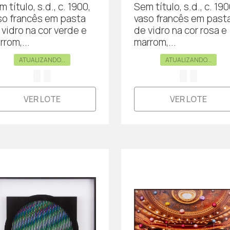
 título, s.d., c. 1900,
Sem título, s.d., c. 190
so francês em pasta
vaso francês em past
 vidro na cor verde e
de vidro na cor rosa e
rrom,...
marrom,...
ATUALIZANDO...
ATUALIZANDO...
VER LOTE
VER LOTE