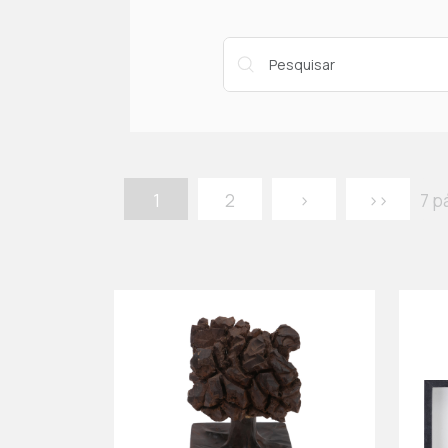
1
2
>
>>
7 p