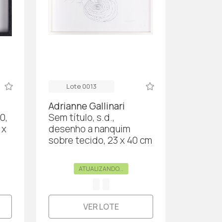
Lote 0013
Adrianne Gallinari
0,
Sem título, s.d.,
 x
desenho a nanquim
sobre tecido, 23 x 40 cm
ATUALIZANDO...
VER LOTE